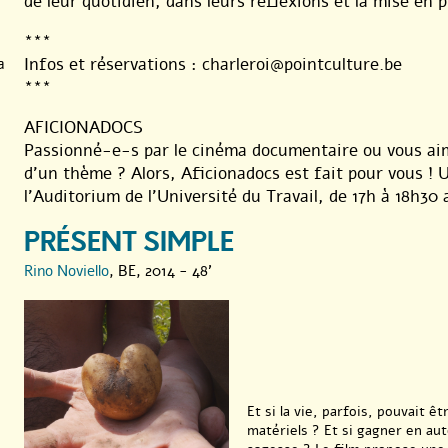
de leur quotidien, dans leurs réflexions et la mise en
***
Infos et réservations : charleroi@pointculture.be
a
***
AFICIONADOCS
Passionné-e-s par le cinéma documentaire ou vous ai
d’un thème ? Alors, Aficionadocs est fait pour vous ! 
l’Auditorium de l’Université du Travail, de 17h à 18h30 
PRÉSENT SIMPLE
Rino Noviello
, BE, 2014 - 48'
Et si la vie, parfois, pouvait ê
matériels ? Et si gagner en au