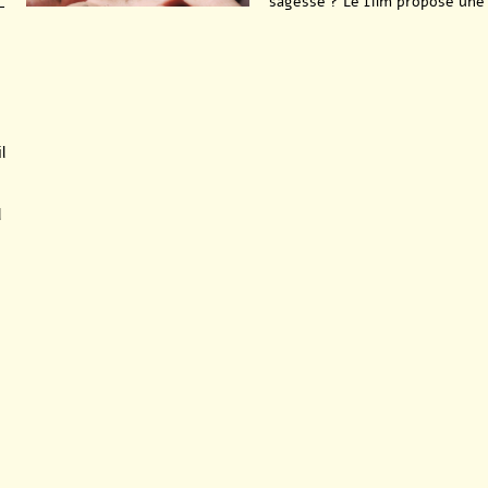
sagesse ? Le film propose une (
-
l
l