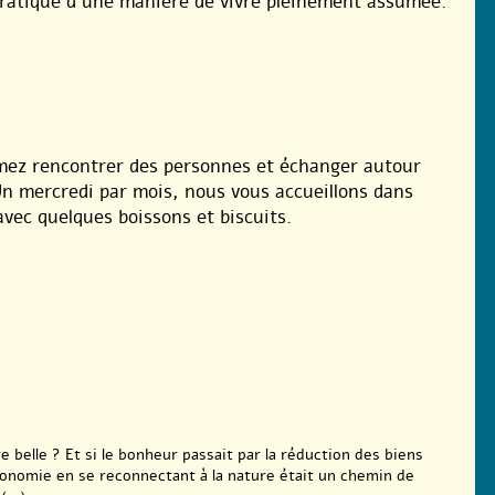
 pratique d’une manière de vivre pleinement assumée.
mez rencontrer des personnes et échanger autour
Un mercredi par mois, nous vous accueillons dans
avec quelques boissons et biscuits.
tre belle ? Et si le bonheur passait par la réduction des biens
tonomie en se reconnectant à la nature était un chemin de