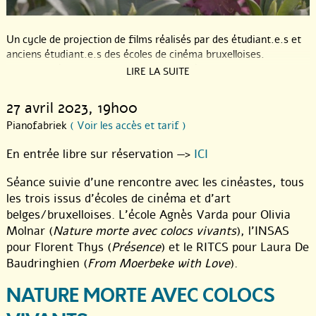
Un cycle de projection de films réalisés par des étudiant.e.s et
anciens étudiant.e.s des écoles de cinéma bruxelloises.
Programmé par Le p’tit ciné, et organisé en partenariat avec le
LIRE LA SUITE
Pianofabriek, chaque dernier jeudi du mois.
27 avril 2023
, 19h00
En entrée libre sur réservation —>
ICI
Pianofabriek
( Voir les accès et tarif )
En partenariat avec GC Pianofabriek.
En entrée libre sur réservation —>
ICI
Séance suivie d’une rencontre avec les cinéastes, tous
les trois issus d’écoles de cinéma et d’art
belges/bruxelloises. L’école Agnès Varda pour Olivia
Molnar (
Nature morte avec colocs vivants
), l’INSAS
pour Florent Thys (
Présence
) et le RITCS pour Laura De
Baudringhien (
From Moerbeke with Love
).
NATURE MORTE AVEC COLOCS