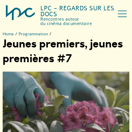
LPC - REGARDS SUR LES
DOCS
Rencontres autour
du cinéma documentaire
Home
/
Programmation
/
Jeunes premiers, jeunes
premières #7