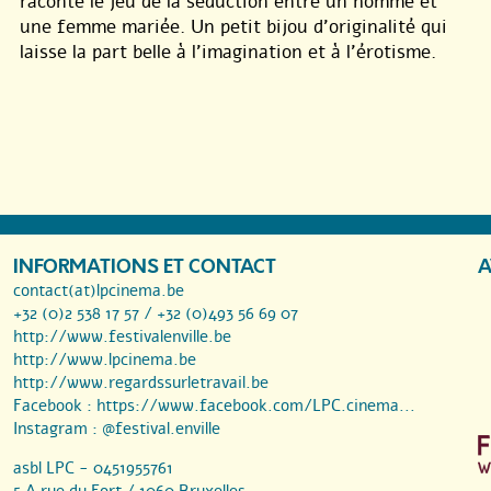
raconte le jeu de la séduction entre un homme et
une femme mariée. Un petit bijou d’originalité qui
laisse la part belle à l’imagination et à l’érotisme.
INFORMATIONS ET CONTACT
A
contact(at)lpcinema.be
+32 (0)2 538 17 57 / +32 (0)493 56 69 07
http://www.festivalenville.be
http://www.lpcinema.be
http://www.regardssurletravail.be
Facebook :
https://www.facebook.com/LPC.cinema...
Instagram :
@festival.enville
asbl LPC - 0451955761