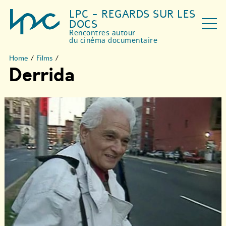
LPC - REGARDS SUR LES
DOCS
Rencontres autour
du cinéma documentaire
Home
/
Films
/
Derrida