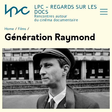
LPC - REGARDS SUR LES
DOCS
Rencontres autour
du cinéma documentaire
Home
/
Films
/
Génération Raymond