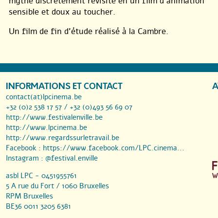
mythe discrètement revisité en un film d’animation
sensible et doux au toucher.
Un film de fin d’étude réalisé à la Cambre.
INFORMATIONS ET CONTACT
A
contact(at)lpcinema.be
+32 (0)2 538 17 57 / +32 (0)493 56 69 07
http://www.festivalenville.be
http://www.lpcinema.be
http://www.regardssurletravail.be
Facebook :
https://www.facebook.com/LPC.cinema...
Instagram :
@festival.enville
asbl LPC - 0451955761
5 A rue du Fort / 1060 Bruxelles
RPM Bruxelles
BE36 0011 3205 6381