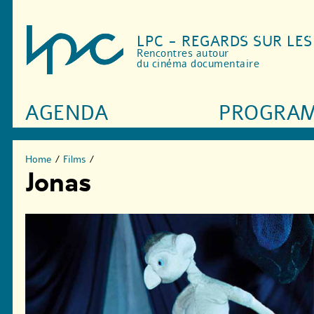
LPC - REGARDS SUR LE
Rencontres autour
du cinéma documentaire
AGENDA
PROGRA
Home
/
Films
/
Jonas