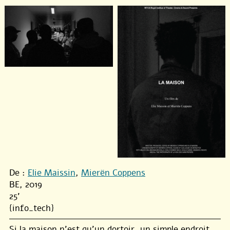
De :
Elie Maissin
,
Mierën Coppens
BE, 2019
25'
{info_tech}
Si la maison n’est qu’un dortoir, un simple endroit