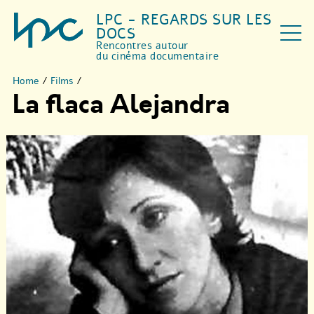
LPC - REGARDS SUR LES
DOCS
Rencontres autour
du cinéma documentaire
Home
/
Films
/
La flaca Alejandra