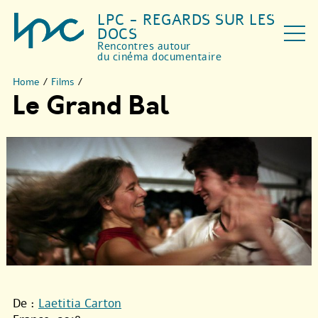
LPC - REGARDS SUR LES
DOCS
Rencontres autour
du cinéma documentaire
Home
/
Films
/
Le Grand Bal
De :
Laetitia Carton