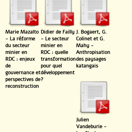
Marie Mazalto
Didier de Failly
J. Bogaert, G.
- La réforme
- Le secteur
Colinet et G.
du secteur
minier en
Mahy -
minier en
RDC : quelle
Anthropisation
RDC : enjeux
transformation
des paysages
de
pour quel
katangais
gouvernance et
développement
perspectives de
?
reconstruction
Julien
Vandeburie -