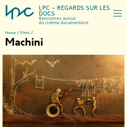
LPC - REGARDS SUR LES
DOCS
Rencontres autour
du cinéma documentaire
Home
/
Films
/
Machini