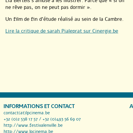
Lia Bertels s’amuse à les illustrer. Parce que « si on
ne rêve pas, on ne peut pas dormir ».
Un film de fin d’étude réalisé au sein de la Cambre.
Lire la critique de sarah Pialeprat sur Cinergie.be
INFORMATIONS ET CONTACT
A
contact(at)lpcinema.be
+32 (0)2 538 17 57 / +32 (0)493 56 69 07
http://www.festivalenville.be
http://www.lpcinema.be