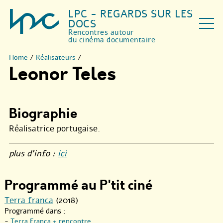
LPC - REGARDS SUR LES
DOCS
Rencontres autour
du cinéma documentaire
Home
/
Réalisateurs
/
Leonor Teles
Biographie
Réalisatrice portugaise.
plus d’info :
ici
Programmé au P'tit ciné
Terra franca
(2018)
Programmé dans :
-
Terra Franca + rencontre