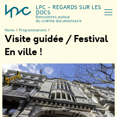
LPC - REGARDS SUR LES
DOCS
Rencontres autour
du cinéma documentaire
Home
/
Programmations
/
Visite guidée / Festival
En ville !