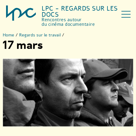
LPC - REGARDS SUR LES
DOCS
Rencontres autour
du cinéma documentaire
Home
/
Regards sur le travail
/
17 mars