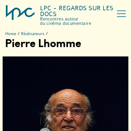
LPC - REGARDS SUR LES
DOCS
Rencontres autour
du cinéma documentaire
Home
/
Réalisateurs
/
Pierre Lhomme