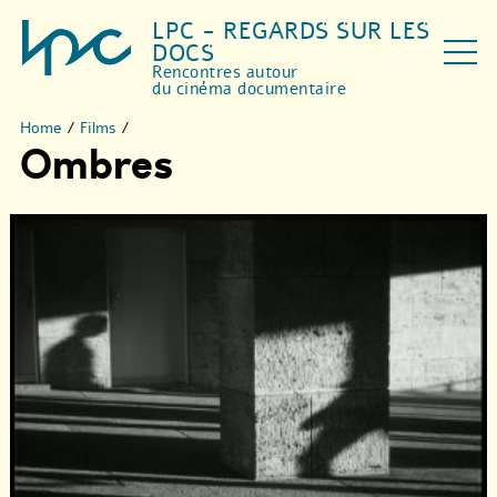
LPC - REGARDS SUR LES
DOCS
Rencontres autour
du cinéma documentaire
Home
/
Films
/
Ombres