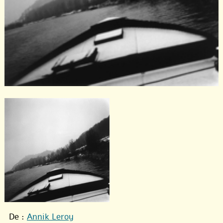
De :
Annik Leroy