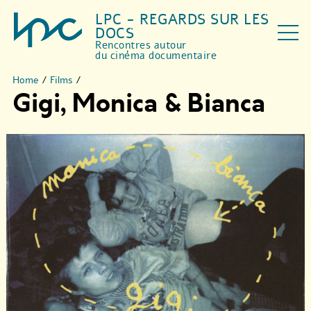
LPC - REGARDS SUR LES
DOCS
Rencontres autour
du cinéma documentaire
Home
/
Films
/
Gigi, Monica & Bianca