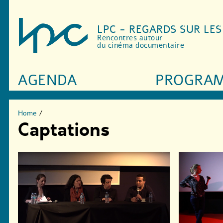
LPC - REGARDS SUR LE
Rencontres autour
du cinéma documentaire
AGENDA
PROGRA
Home
/
Captations