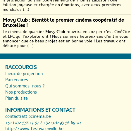
la projection du film Soulèvements de Thomas Lacoste ! Une
édition joyeuse et chargée en émotions, avec deux premières
mondiales (...)
Movy Club : Bientôt le premier cinéma coopératif de
Bruxelles !
Le cinéma de quartier 𝐌𝐨𝐯𝐲 𝐂𝐥𝐮𝐛 rouvrira en 2027 et c’est CinéCité
et LPC qui l’exploiteront ! Nous sommes heureux·ses d’enfin vous
annoncer que ce beau projet est en bonne voie ! Les travaux ont
débuté pour (...)
RACCOURCIS
Lieux de projection
Partenaires
Qui sommes-nous ?
Nos productions
Plan du site
INFORMATIONS ET CONTACT
contact(at)lpcinema.be
+32 (0)2 538 17 57 / +32 (0)493 56 69 07
http://www.festivalenville.be