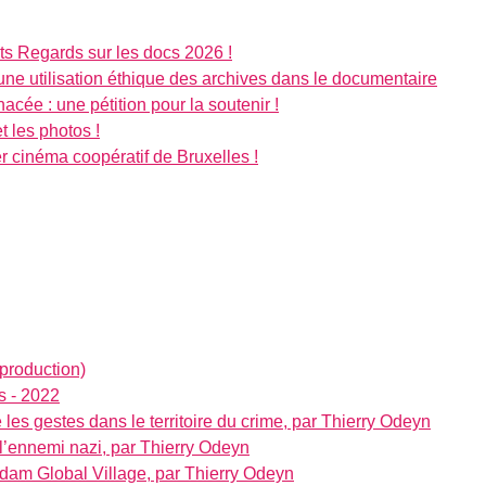
ts Regards sur les docs 2026 !
 utilisation éthique des archives dans le documentaire
cée : une pétition pour la soutenir !
t les photos !
r cinéma coopératif de Bruxelles !
oproduction)
s - 2022
 les gestes dans le territoire du crime, par Thierry Odeyn
l’ennemi nazi, par Thierry Odeyn
dam Global Village, par Thierry Odeyn