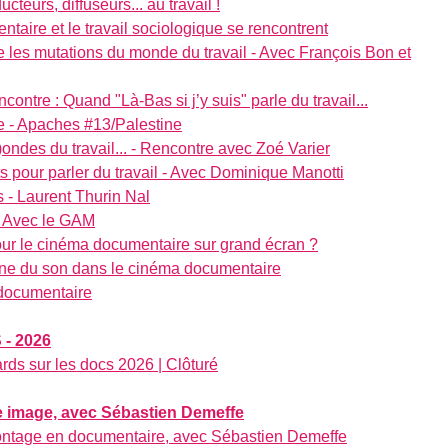
cteurs, diffuseurs... au travail !
ntaire et le travail sociologique se rencontrent
ire les mutations du monde du travail - Avec François Bon et
ntre : Quand "Là-Bas si j’y suis" parle du travail...
ue - Apaches #13/Palestine
ndes du travail... - Rencontre avec Zoé Varier
ots pour parler du travail - Avec Dominique Manotti
 - Laurent Thurin Nal
 - Avec le GAM
our le cinéma documentaire sur grand écran ?
ène du son dans le cinéma documentaire
 documentaire
- 2026
rds sur les docs 2026 | Clôturé
e image, avec Sébastien Demeffe
ontage en documentaire, avec Sébastien Demeffe