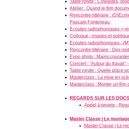
Table ronde : Cinéastes, produ
Atelier : Quand le film docume
Rencontre littéraire : (D)Écr
Pascale Fonteneau
Ecoutes radiophoniques + renco
Colloque : images et politiq
Ecoutes radiophoniques : (M)o
Rencontre littéraire : Des m
Expo photo : Mains courantes
Concert : "Autour du travail"
Table ronde : Quelle place p
Masterclass : La mise en sc
Masterclass : Monter un film
REGARDS SUR LES DOCS 
Appel à projets - Rega
Master Classe | Le montag
Master Classe | Le m