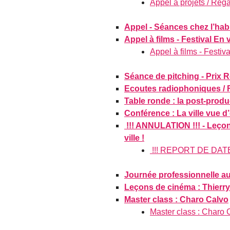
Appel à projets / Reg
Appel - Séances chez l’habi
Appel à films - Festival En v
Appel à films - Festiva
Séance de pitching - Prix Re
Ecoutes radiophoniques / Fe
Table ronde : la post-produc
Conférence : La ville vue d’e
!!! ANNULATION !!! - Leçon
ville !
!!! REPORT DE DATE !!
Journée professionnelle a
Leçons de cinéma : Thierr
Master class : Charo Calvo
Master class : Charo 