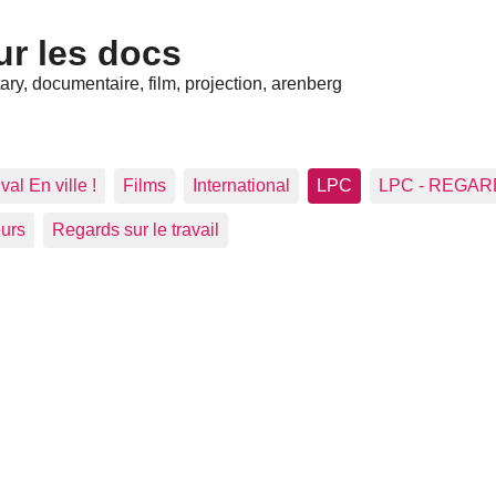
ur les docs
ry, documentaire, film, projection, arenberg
val En ville !
Films
International
LPC
LPC - REGA
eurs
Regards sur le travail