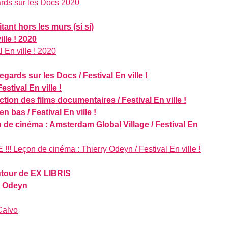
ards sur les Docs 2020
tant hors les murs (si si)
ille ! 2020
l En ville ! 2020
gards sur les Docs / Festival En ville !
stival En ville !
tion des films documentaires / Festival En ville !
n bas / Festival En ville !
 de cinéma : Amsterdam Global Village / Festival En
! Leçon de cinéma : Thierry Odeyn / Festival En ville !
utour de EX LIBRIS
y Odeyn
Calvo