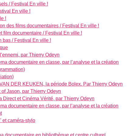
els / Festival En ville !
ival En ville !
le !
on des films documentaires / Festival En ville !
 film documentaire / Festival En ville !
 bas / Festival En ville !
ique
l’ennemi, par Thierry Odeyn
éma documentaire en classe, par l’analyse et la création
grammation)
iation)
 VAN DER KEUKEN, la période Bolex. Par Thierry Odeyn
t of Jason, par Thierry Odeyn
 Direct et Cinéma Vérité, par Thierry Odeyn
ma documentaire en classe, par l’analyse et la création
t
" et caméra-stylo
ma documentaire en bibliothèque et centre culturel