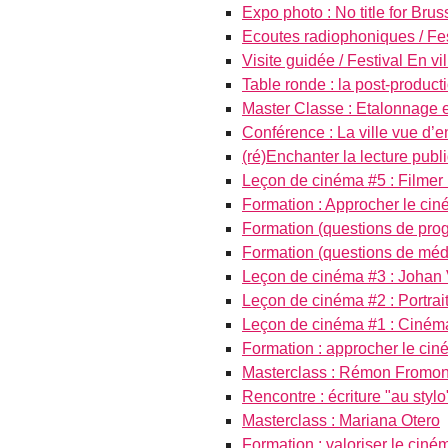
Expo photo : No title for Bruss
Ecoutes radiophoniques / Fest
Visite guidée / Festival En vil
Table ronde : la post-producti
Master Classe : Etalonnage et
Conférence : La ville vue d’en
(ré)Enchanter la lecture publ
Leçon de cinéma #5 : Filmer 
Formation : Approcher le cin
Formation (questions de pro
Formation (questions de méd
Leçon de cinéma #3 : Johan
Leçon de cinéma #2 : Portrai
Leçon de cinéma #1 : Cinéma
Formation : approcher le ciné
Masterclass : Rémon Fromon
Rencontre : écriture "au stylo
Masterclass : Mariana Otero
Formation : valoriser le ciné